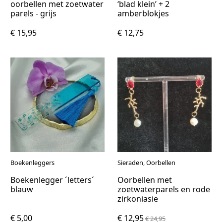
oorbellen met zoetwater
‘blad klein’ + 2
parels - grijs
amberblokjes
€ 15,95
€ 12,75
Boekenleggers
Sieraden, Oorbellen
Boekenlegger ´letters´
Oorbellen met
blauw
zoetwaterparels en rode
zirkoniasie
€ 5,00
€ 12,95
€ 24,95