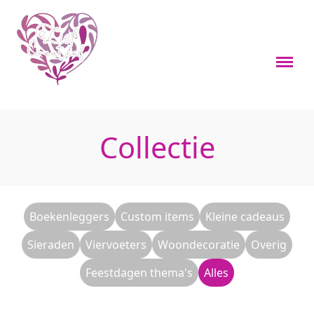
Webshop
Boekenleggers
Custom items
Collectie
Kleine cadeaus
Sieraden
Viervoeters
Woondecoratie
Boekenleggers
Custom items
Kleine cadeaus
Overig
Feestdagen thema's
Sieraden
Viervoeters
Woondecoratie
Overig
Over mij
Materialen en onderhoud
Feestdagen thema's
Alles
Contact