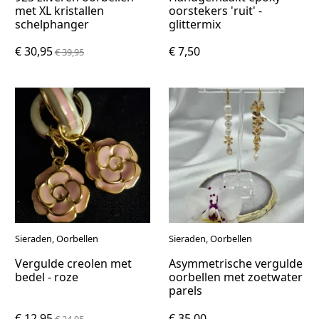
met XL kristallen
oorstekers 'ruit' -
schelphanger
glittermix
€ 30,95
€ 7,50
€ 39,95
Sieraden, Oorbellen
Sieraden, Oorbellen
Vergulde creolen met
Asymmetrische vergulde
bedel - roze
oorbellen met zoetwater
parels
€ 12,95
€ 35,00
€ 24,95