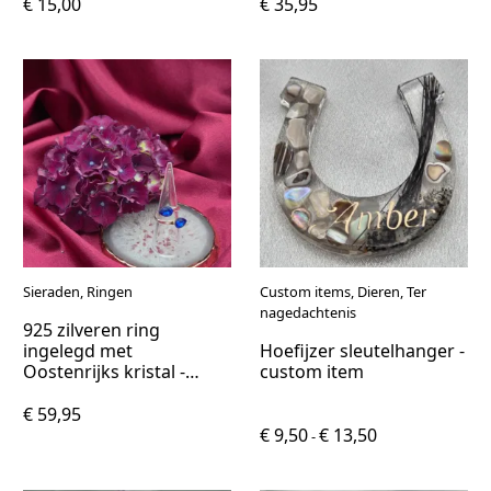
€ 15,00
€ 35,95
Sieraden, Ringen
Custom items, Dieren, Ter
nagedachtenis
925 zilveren ring
ingelegd met
Hoefijzer sleutelhanger -
Oostenrijks kristal -
custom item
verstelbaar
€ 59,95
€ 9,50
€ 13,50
-