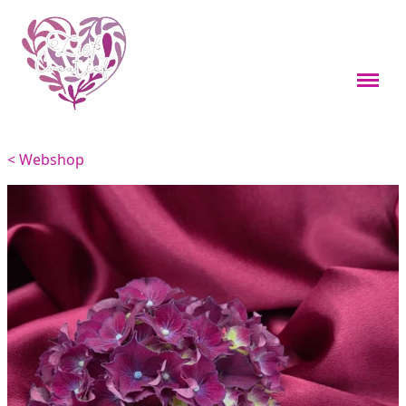
Webshop
Boekenleggers
< Webshop
Custom items
Kleine cadeaus
Sieraden
Viervoeters
Woondecoratie
Overig
Feestdagen thema's
Over mij
Materialen en onderhoud
Contact