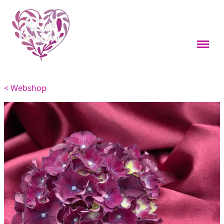
Webshop
Boekenleggers
< Webshop
Custom items
Kleine cadeaus
Sieraden
Viervoeters
Woondecoratie
Overig
Feestdagen thema's
Over mij
Materialen en onderhoud
Contact