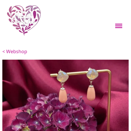
Webshop
Boekenleggers
< Webshop
Custom items
Kleine cadeaus
Sieraden
Viervoeters
Woondecoratie
Overig
Feestdagen thema's
Over mij
Materialen en onderhoud
Contact