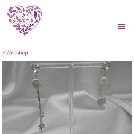
Webshop
Boekenleggers
< Webshop
Custom items
Kleine cadeaus
Sieraden
Viervoeters
Woondecoratie
Overig
Feestdagen thema's
Over mij
Materialen en onderhoud
Contact