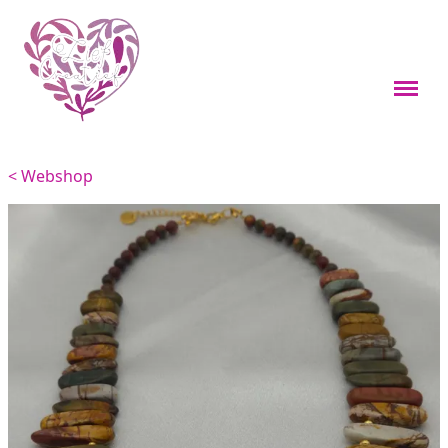
Webshop
Boekenleggers
< Webshop
Custom items
Kleine cadeaus
Sieraden
Viervoeters
Woondecoratie
Overig
Feestdagen thema's
Over mij
Materialen en onderhoud
Contact