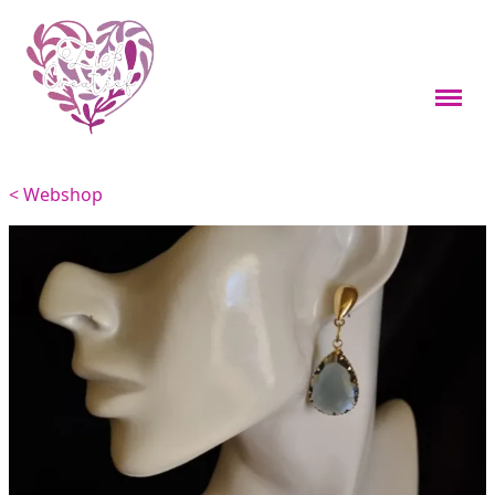
Webshop
Boekenleggers
< Webshop
Custom items
Kleine cadeaus
Sieraden
Viervoeters
Woondecoratie
Overig
Feestdagen thema's
Over mij
Materialen en onderhoud
Contact