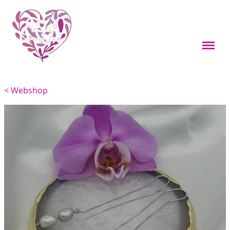
Webshop
Boekenleggers
< Webshop
Custom items
Kleine cadeaus
Sieraden
Viervoeters
Woondecoratie
Overig
Feestdagen thema's
Over mij
Materialen en onderhoud
Contact