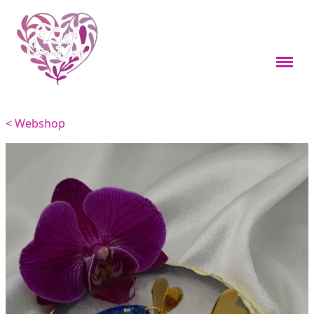
Webshop
Boekenleggers
< Webshop
Custom items
Kleine cadeaus
Sieraden
Viervoeters
Woondecoratie
Overig
Feestdagen thema's
Over mij
Materialen en onderhoud
Contact