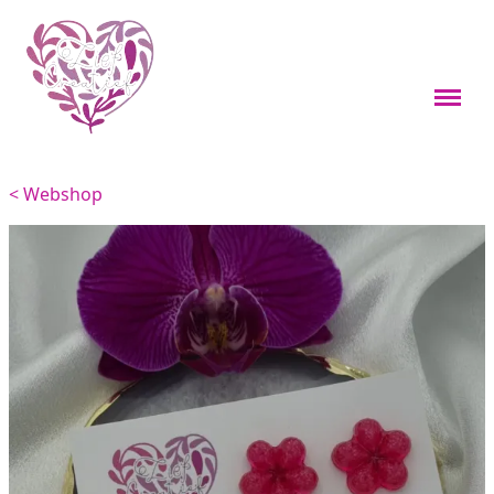
Webshop
Boekenleggers
< Webshop
Custom items
Kleine cadeaus
Sieraden
Viervoeters
Woondecoratie
Overig
Feestdagen thema's
Over mij
Materialen en onderhoud
Contact