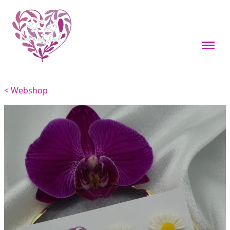
Webshop
Boekenleggers
< Webshop
Custom items
Kleine cadeaus
Sieraden
Viervoeters
Woondecoratie
Overig
Feestdagen thema's
Over mij
Materialen en onderhoud
Contact