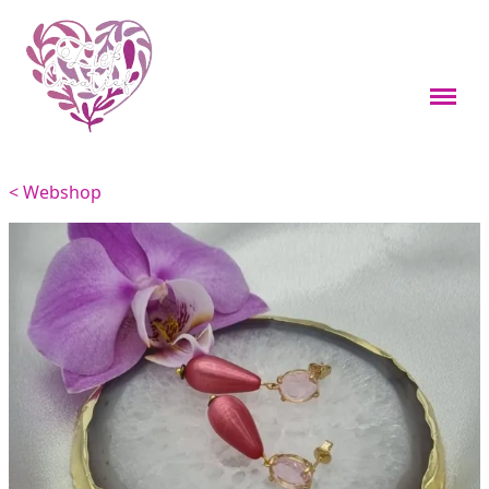
Webshop
Boekenleggers
< Webshop
Custom items
Kleine cadeaus
Sieraden
Viervoeters
Woondecoratie
Overig
Feestdagen thema's
Over mij
Materialen en onderhoud
Contact