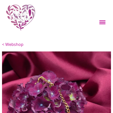
Webshop
Boekenleggers
< Webshop
Custom items
Kleine cadeaus
Sieraden
Viervoeters
Woondecoratie
Overig
Feestdagen thema's
Over mij
Materialen en onderhoud
Contact